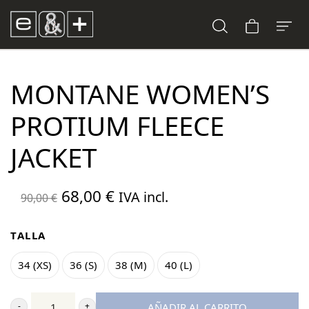
MONTANE WOMEN’S
PROTIUM FLEECE
JACKET
El
El
68,00
€
IVA incl.
90,00
€
precio
precio
original
actual
TALLA
era:
es:
34 (XS)
36 (S)
38 (M)
40 (L)
90,00 €.
68,00 €.
AÑADIR AL CARRITO