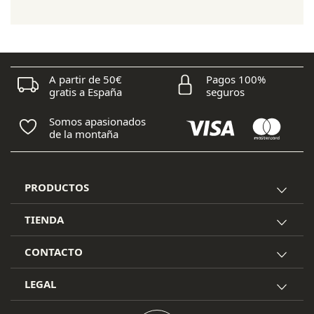
era:
es:
189,00 €.
132,30 €.
A partir de 50€
Pagos 100%
gratis a España
seguros
Somos apasionados
de la montaña
PRODUCTOS
TIENDA
CONTACTO
LEGAL