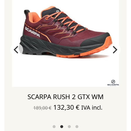
SCARPA RUSH 2 GTX WM
El
El
132,30
€
IVA incl.
189,00
€
precio
precio
original
actual