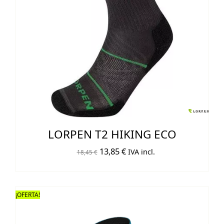
LORPEN T2 HIKING ECO
El
El
13,85
€
IVA incl.
18,45
€
precio
precio
original
actual
era:
es:
¡OFERTA!
18,45 €.
13,85 €.