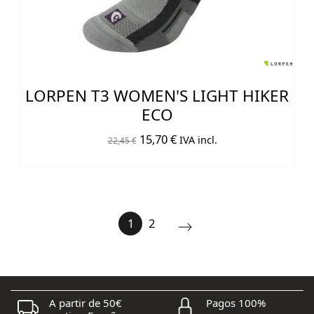
LORPEN T3 WOMEN'S LIGHT HIKER
ECO
El
El
15,70
€
IVA incl.
22,45
€
precio
precio
original
actual
era:
es:
22,45 €.
15,70 €.
1
2
A partir de 50€
Pagos 100%