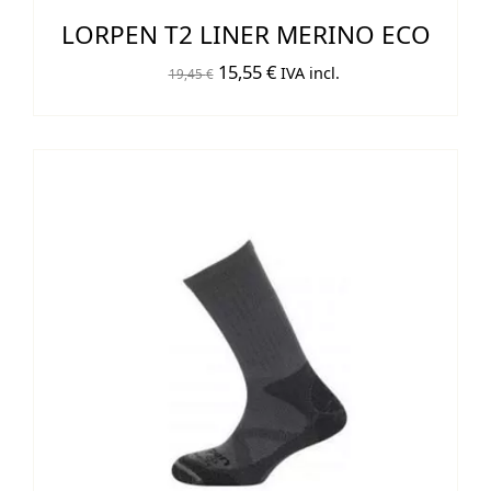
LORPEN T2 LINER MERINO ECO
El
El
15,55
€
IVA incl.
19,45
€
precio
precio
original
actual
era:
es:
19,45 €.
15,55 €.