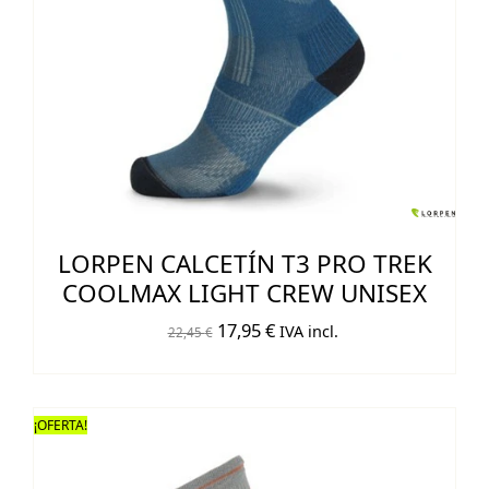
LORPEN CALCETÍN T3 PRO TREK
COOLMAX LIGHT CREW UNISEX
El
El
17,95
€
IVA incl.
22,45
€
precio
precio
original
actual
era:
es:
¡OFERTA!
22,45 €.
17,95 €.