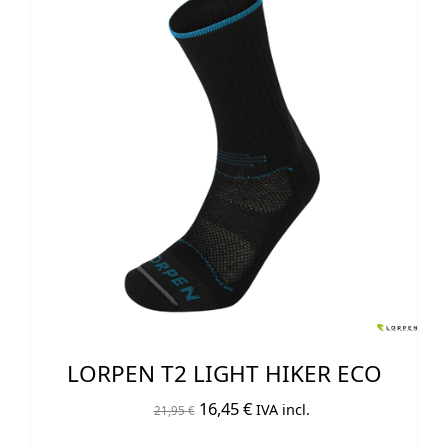
LORPEN T2 LIGHT HIKER ECO
El
El
16,45
€
IVA incl.
21,95
€
precio
precio