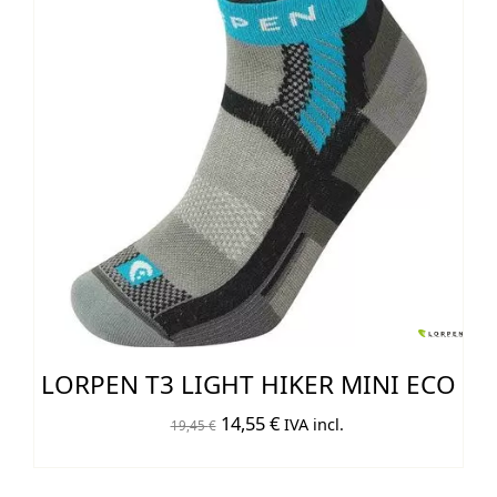
LORPEN T3 LIGHT HIKER MINI ECO
El
El
14,55
€
IVA incl.
19,45
€
precio
precio
original
actual