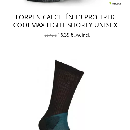
LORPEN CALCETÍN T3 PRO TREK
COOLMAX LIGHT SHORTY UNISEX
El
El
16,35
€
IVA incl.
20,45
€
precio
precio
original
actual
era:
es:
20,45 €.
16,35 €.