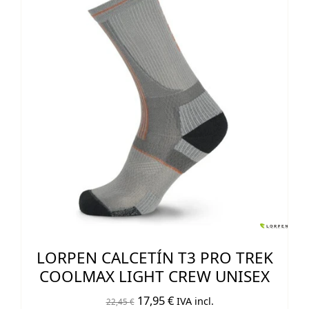
LORPEN CALCETÍN T3 PRO TREK
COOLMAX LIGHT CREW UNISEX
El
El
17,95
€
IVA incl.
22,45
€