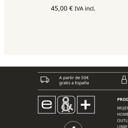
RO
45,00
€
IVA incl.
A partir de 50€
gratis a España
PRO
MUJE
HOM
OUTL
LIBRE