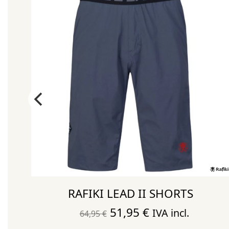
MAN
RAFIKI LEAD II SHORTS
El
El
51,95
€
IVA incl.
64,95
€
precio
precio