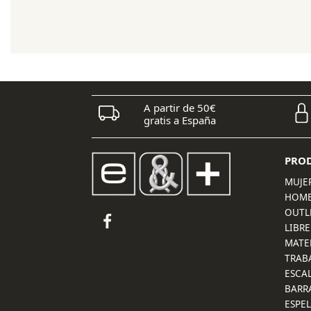
original
actual
era:
es:
64,95 €.
51,95 €.
A partir de 50€
gratis a España
PRO
MUJE
HOM
OUTL
LIBRE
MATE
TRAB
ESCA
BARR
ESPE