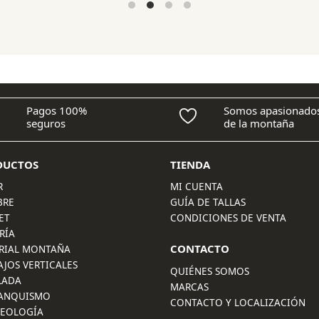
original
actual
era:
es:
89,90 €.
71,95 €.
Pagos 100%
Somos apasionado
seguros
de la montaña
DUCTOS
TIENDA
R
MI CUENTA
BRE
GUÍA DE TALLAS
ET
CONDICIONES DE VENTA
RÍA
CONTACTO
RIAL MONTAÑA
AJOS VERTICALES
QUIÉNES SOMOS
LADA
MARCAS
ANQUISMO
CONTACTO Y LOCALIZACIÓN
LEOLOGÍA