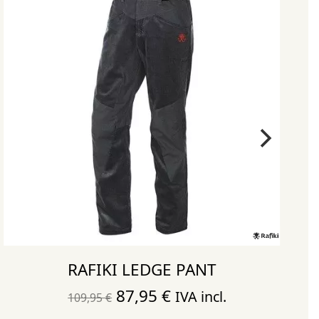
RAFIKI LEDGE PANT
El
El
87,95
€
IVA incl.
109,95
€
precio
precio