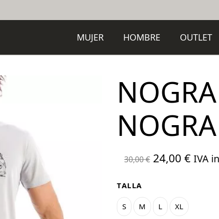
MUJER
HOMBRE
OUTLET
NOGRA
NOGRA
El
El
24,00
€
IVA in
30,00
€
precio
preci
original
actua
TALLA
era:
es:
S
M
L
XL
30,00 €.
24,00