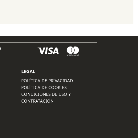
original
actual
era:
es:
109,95 €.
87,95 €.
s
LEGAL
POLÍTICA DE PRIVACIDAD
POLÍTICA DE COOKIES
CONDICIONES DE USO Y
CONTRATACIÓN