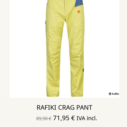
RAFIKI CRAG PANT
El
El
71,95
€
IVA incl.
89,90
€
precio
precio