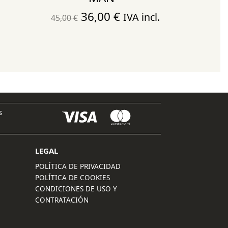
El
El
36,00
€
IVA incl.
45,00
€
precio
precio
original
actual
era:
es:
45,00 €.
36,00 €.
s
LEGAL
POLÍTICA DE PRIVACIDAD
POLÍTICA DE COOKIES
CONDICIONES DE USO Y
CONTRATACIÓN