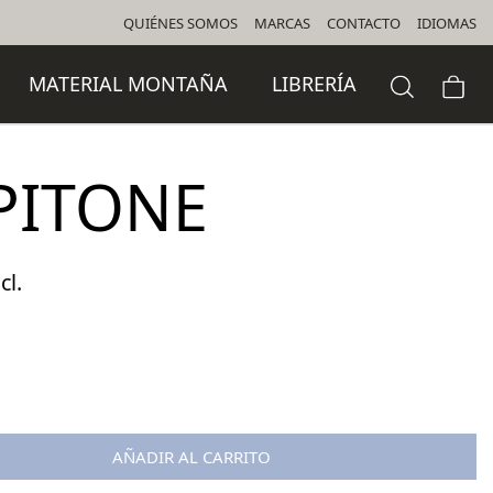
QUIÉNES SOMOS
MARCAS
CONTACTO
IDIOMAS
MATERIAL MONTAÑA
LIBRERÍA
 PITONE
cl.
o
l
 €.
AÑADIR AL CARRITO