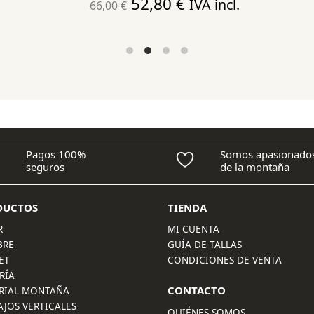
El
El
52,80
€
IVA incl.
66,00
€
precio
precio
original
actual
era:
es:
66,00 €.
52,80 €.
Pagos 100%
Somos apasionado
seguros
de la montaña
DUCTOS
TIENDA
R
MI CUENTA
BRE
GUÍA DE TALLAS
ET
CONDICIONES DE VENTA
RÍA
CONTACTO
RIAL MONTAÑA
AJOS VERTICALES
QUIÉNES SOMOS