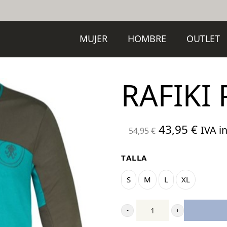
MUJER
HOMBRE
OUTLET
RAFIKI
El
El
43,95
€
IVA in
54,95
€
precio
preci
original
actua
TALLA
era:
es:
S
M
L
XL
54,95 €.
43,95
Rafiki