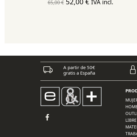
El
El
52,00
€
IVA incl.
65,00
€
precio
precio
original
actual
era:
es:
65,00 €.
52,00 €.
A partir de 50€
gratis a España
PRO
MUJE
HOM
OUTL
LIBRE
MATE
TRAB