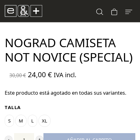
NOGRAD CAMISETA
NOT NOVICE (SPECIAL)
El
El
24,00
€
IVA incl.
30,00
€
precio
precio
original
actual
Este producto está agotado en todas sus variantes.
era:
es:
TALLA
30,00 €.
24,00 €.
S
M
L
XL
AÑADIR AL CARRITO