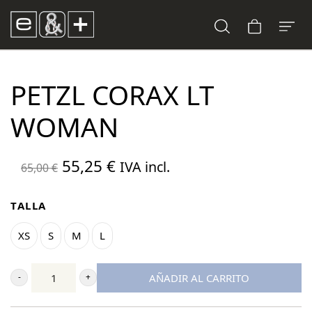
PETZL CORAX LT
WOMAN
El
El
55,25
€
IVA incl.
65,00
€
precio
precio
original
actual
TALLA
era:
es:
XS
S
M
L
65,00 €.
55,25 €.
AÑADIR AL CARRITO
Petzl
Corax