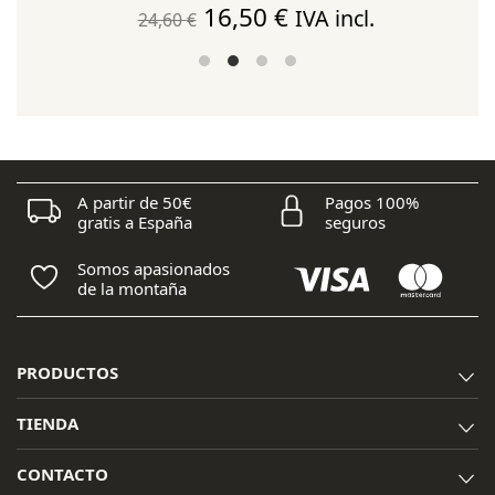
El
El
16,50
€
IVA incl.
24,60
€
precio
precio
original
actual
era:
es:
24,60 €.
16,50 €.
A partir de 50€
Pagos 100%
gratis a España
seguros
Somos apasionados
de la montaña
PRODUCTOS
TIENDA
CONTACTO