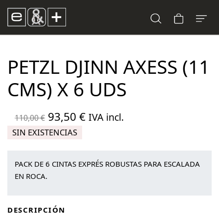
PETZL DJINN AXESS (11
CMS) X 6 UDS
El
El
93,50
€
IVA incl.
110,00
€
precio
precio
SIN EXISTENCIAS
original
actual
era:
es:
PACK DE 6 CINTAS EXPRÉS ROBUSTAS PARA ESCALADA
110,00 €.
93,50 €.
EN ROCA.
DESCRIPCIÓN