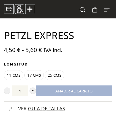
PETZL EXPRESS
Rango
4,50
€
-
5,60
€
IVA incl.
de
LONGITUD
precios:
desde
11 CMS
17 CMS
25 CMS
4,50 €
hasta
AÑADIR AL CARRITO
Petzl
5,60 €
Express
VER
GUÍA DE TALLAS
cantidad