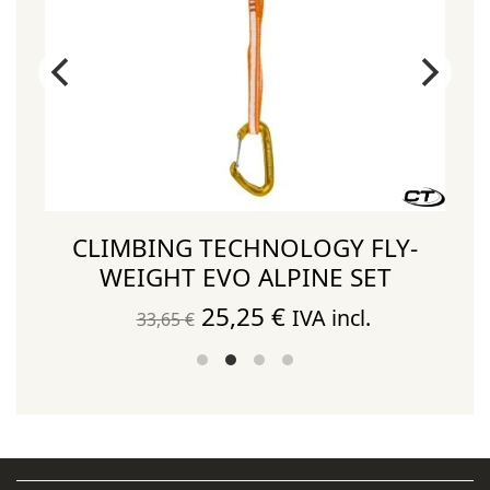
CLIMBING TECHNOLOGY FLY-
WEIGHT EVO ALPINE SET
El
El
25,25
€
IVA incl.
33,65
€
precio
precio
original
actual
era:
es:
33,65 €.
25,25 €.