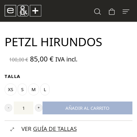
PETZL HIRUNDOS
El
El
85,00
€
IVA incl.
100,00
€
precio
precio
original
actual
TALLA
era:
es:
XS
S
M
L
100,00 €.
85,00 €.
AÑADIR AL CARRITO
Petzl
Hirundos
VER
GUÍA DE TALLAS
cantidad