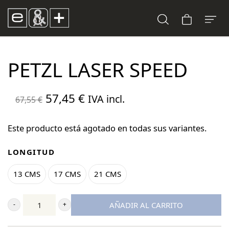
PETZL LASER SPEED
El
El
57,45
€
IVA incl.
67,55
€
precio
precio
original
actual
Este producto está agotado en todas sus variantes.
era:
es:
LONGITUD
67,55 €.
57,45 €.
13 CMS
17 CMS
21 CMS
AÑADIR AL CARRITO
Petzl
Laser