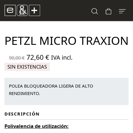
PETZL MICRO TRAXION
El
El
72,60
€
IVA incl.
90,00
€
precio
precio
SIN EXISTENCIAS
original
actual
era:
es:
POLEA BLOQUEADORA LIGERA DE ALTO
90,00 €.
72,60 €.
RENDIMIENTO.
DESCRIPCIÓN
Polivalencia de utilización: