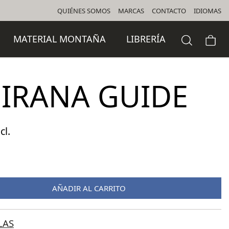
QUIÉNES SOMOS
MARCAS
CONTACTO
IDIOMAS
MATERIAL MONTAÑA
LIBRERÍA
PIRANA GUIDE
cl.
o
l
AÑADIR AL CARRITO
 €.
LAS