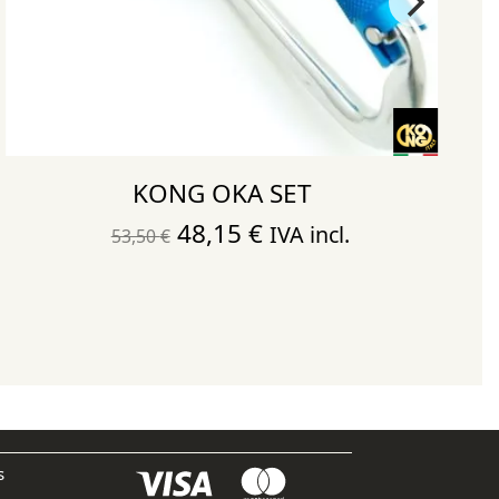
KONG OKA SET
El
El
48,15
€
IVA incl.
53,50
€
precio
precio
original
actual
era:
es:
53,50 €.
48,15 €.
s