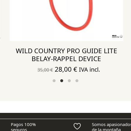
WILD COUNTRY PRO GUIDE LITE
BELAY-RAPPEL DEVICE
El
El
28,00
€
IVA incl.
35,00
€
precio
precio
original
actual
era:
es:
35,00 €.
28,00 €.
Pagos 100%
Somos apasionado
seguros
de la montaña