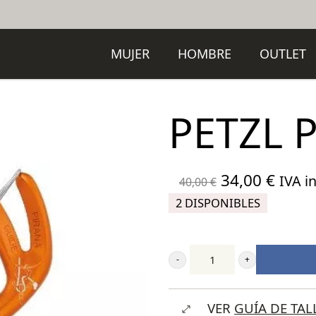
MUJER
HOMBRE
OUTLET
PETZL 
El
El
34,00
€
IVA in
40,00
€
precio
preci
2 DISPONIBLES
original
actua
era:
es:
40,00 €.
34,00
Petzl
Pirana
VER
GUÍA DE TAL
Guide