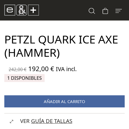
PETZL QUARK ICE AXE
(HAMMER)
El
El
192,00
€
IVA incl.
242,00
€
precio
precio
1 DISPONIBLES
original
actual
era:
es:
AÑADIR AL CARRITO
242,00 €.
192,00 €.
VER
GUÍA DE TALLAS