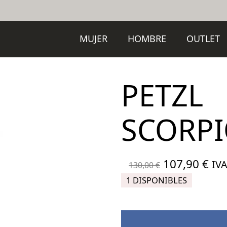
MUJER
HOMBRE
OUTLET
PETZL
SCORP
El
El
107,90
€
IVA
130,00
€
precio
pre
1 DISPONIBLES
original
act
era:
es:
130,00 €.
107