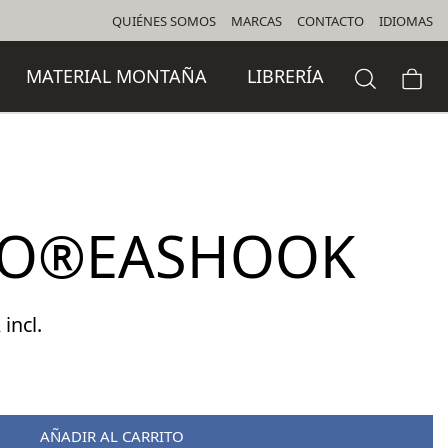
QUIÉNES SOMOS
MARCAS
CONTACTO
IDIOMAS
MATERIAL MONTAÑA
LIBRERÍA
IO®EASHOOK
 incl.
cio
ual
AÑADIR AL CARRITO
,90 €.