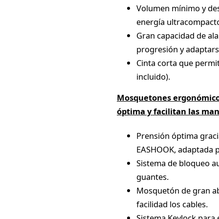
Volumen mínimo y des
energía ultracompact
Gran capacidad de alar
progresión y adaptarse
Cinta corta que permi
incluido).
Mosquetones ergonómicos
óptima y facilitan las ma
Prensión óptima grac
EASHOOK, adaptada p
Sistema de bloqueo aut
guantes.
Mosquetón de gran a
facilidad los cables.
Sistema Keylock para 