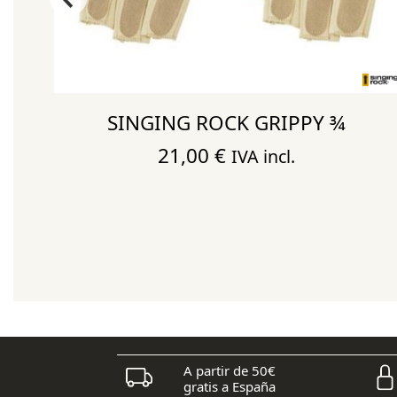
SINGING ROCK GRIPPY ¾
IP
21,00
€
IVA incl.
A partir de 50€
gratis a España