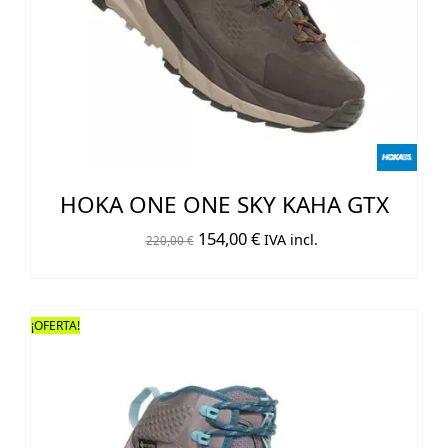
HOKA ONE ONE SKY KAHA GTX
El
El
154,00
€
IVA incl.
220,00
€
precio
precio
original
actual
era:
es:
¡OFERTA!
220,00 €.
154,00 €.