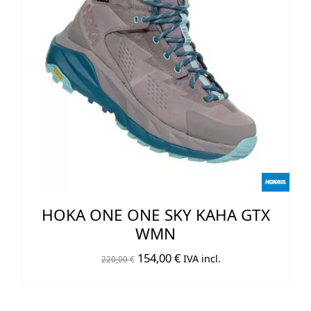
HOKA ONE ONE SKY KAHA GTX
WMN
El
El
154,00
€
IVA incl.
220,00
€
precio
precio
original
actual