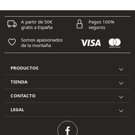
era:
es:
220,00 €.
154,00 €.
A partir de 50€
Pagos 100%
gratis a España
seguros
Somos apasionados
de la montaña
PRODUCTOS
TIENDA
CONTACTO
LEGAL