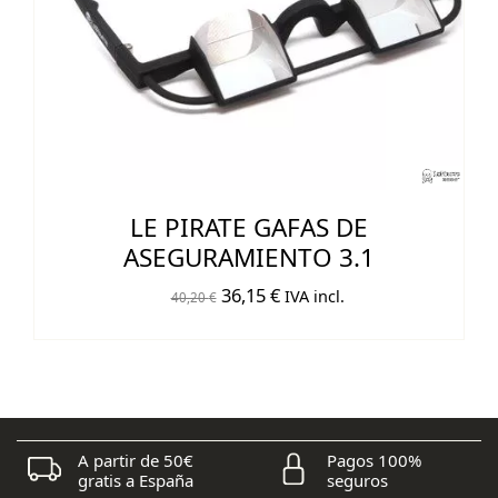
LE PIRATE GAFAS DE
ASEGURAMIENTO 3.1
El
El
36,15
€
IVA incl.
40,20
€
precio
precio
original
actual
era:
es:
40,20 €.
36,15 €.
A partir de 50€
Pagos 100%
gratis a España
seguros