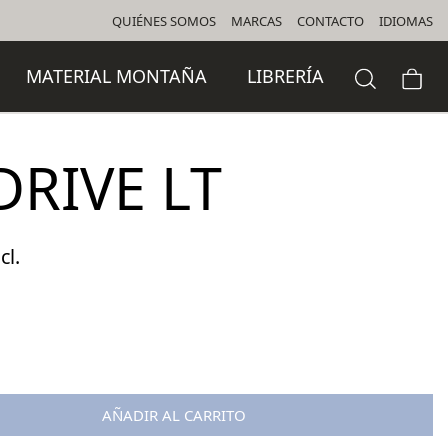
QUIÉNES SOMOS
MARCAS
CONTACTO
IDIOMAS
MATERIAL MONTAÑA
LIBRERÍA
DRIVE LT
cl.
o
l
 €.
AÑADIR AL CARRITO