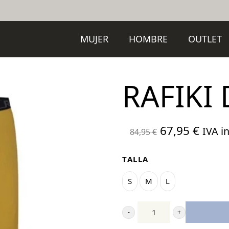
MUJER
HOMBRE
OUTLET
RAFIKI 
El
El
67,95
€
IVA in
84,95
€
precio
preci
original
actua
TALLA
era:
es:
S
M
L
84,95 €.
67,95
Rafiki