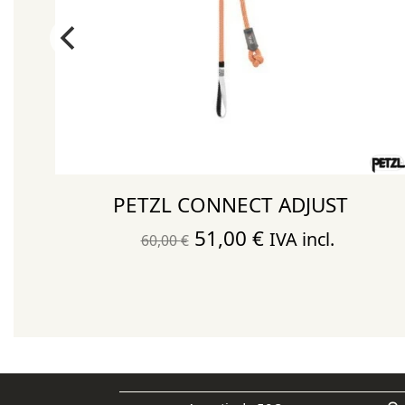
PETZL CONNECT ADJUST
El
El
51,00
€
IVA incl.
60,00
€
precio
precio
original
actual
era:
es:
60,00 €.
51,00 €.