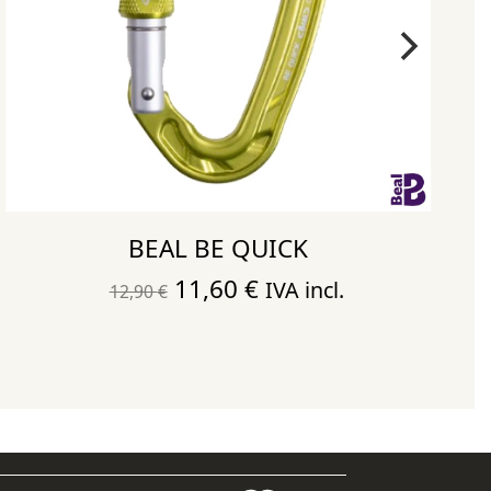
BEAL BE QUICK
El
El
11,60
€
IVA incl.
12,90
€
precio
precio
original
actual
era:
es:
12,90 €.
11,60 €.