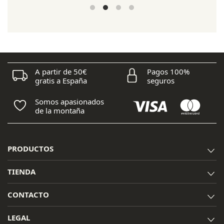
precio
precio
original
actual
era:
es:
33,95 €.
30,55 €.
A partir de 50€
Pagos 100%
gratis a España
seguros
Somos apasionados
de la montaña
PRODUCTOS
TIENDA
CONTACTO
LEGAL