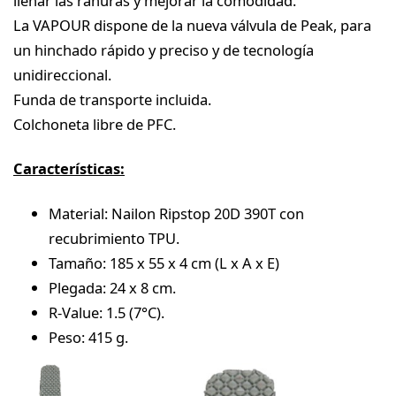
llenar las ranuras y mejorar la comodidad.
La VAPOUR dispone de la nueva válvula de Peak, para
un hinchado rápido y preciso y de tecnología
unidireccional.
Funda de transporte incluida.
Colchoneta libre de PFC.
Características:
Material: Nailon Ripstop 20D 390T con
recubrimiento TPU.
Tamaño: 185 x 55 x 4 cm (L x A x E)
Plegada: 24 x 8 cm.
R-Value: 1.5 (7°C).
Peso: 415 g.