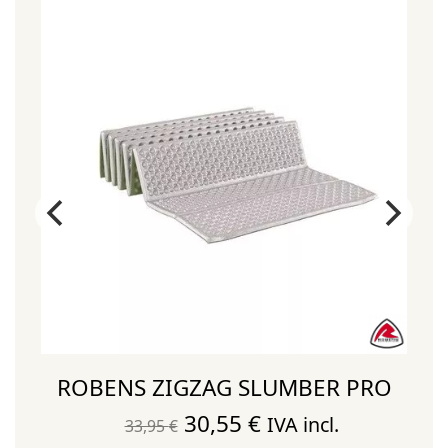
ROBENS ZIGZAG SLUMBER PRO
El
El
30,55
€
IVA incl.
33,95
€