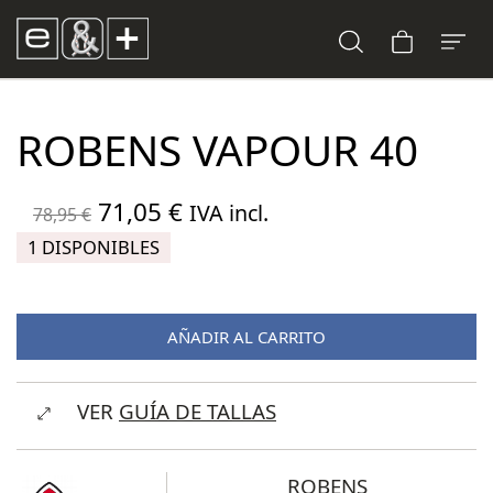
ROBENS VAPOUR 40
El
El
71,05
€
IVA incl.
78,95
€
precio
precio
1 DISPONIBLES
original
actual
era:
es:
AÑADIR AL CARRITO
78,95 €.
71,05 €.
VER
GUÍA DE TALLAS
ROBENS