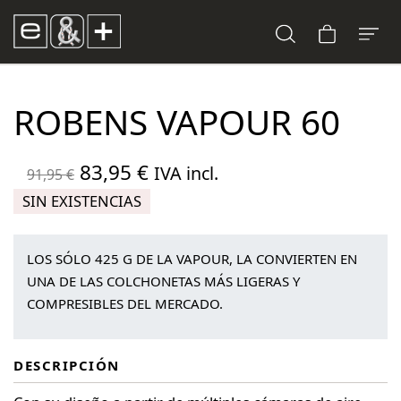
ROBENS VAPOUR 60
El
El
83,95
€
IVA incl.
91,95
€
precio
precio
SIN EXISTENCIAS
original
actual
era:
es:
LOS SÓLO 425 G DE LA VAPOUR, LA CONVIERTEN EN
91,95 €.
83,95 €.
UNA DE LAS COLCHONETAS MÁS LIGERAS Y
COMPRESIBLES DEL MERCADO.
DESCRIPCIÓN