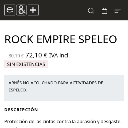
ROCK EMPIRE SPELEO
El
El
72,10
€
IVA incl.
80,10
€
precio
precio
SIN EXISTENCIAS
original
actual
era:
es:
ARNÉS NO ACOLCHADO PARA ACTIVIDADES DE
80,10 €.
72,10 €.
ESPELEO.
DESCRIPCIÓN
Protección de las cintas contra la abrasión y desgaste.