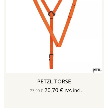
PETZL TORSE
El
El
20,70
€
IVA incl.
23,00
€
precio
precio
original
actual