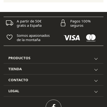
era:
es:
23,00 €.
20,70 €.
A partir de 50€
Pagos 100%
gratis a España
seguros
Somos apasionados
de la montaña
PRODUCTOS
TIENDA
CONTACTO
LEGAL