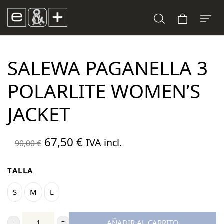
SALEWA PAGANELLA 3
POLARLITE WOMEN’S
JACKET
El
El
67,50
€
IVA incl.
90,00
€
precio
precio
original
actual
TALLA
era:
es:
S
M
L
90,00 €.
67,50 €.
AÑADIR AL CARRITO