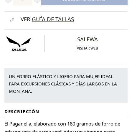
Salewa
Paganella
VER
GUÍA DE TALLAS
3
Polarlite
Women's
SALEWA
Jacket
VISITAR WEB
cantidad
UN FORRO ELÁSTICO Y LIGERO PARA MUJER IDEAL
PARA EXCURSIONES CLÁSICAS Y DÍAS LARGOS EN LA
MONTAÑA.
DESCRIPCIÓN
El Paganella, elaborado con 180 gramos de forro de
micropunto de arroz cepillado y un cómodo corte