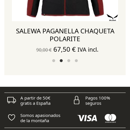
SALEWA PAGANELLA CHAQUETA
POLARITE
El
El
67,50
€
IVA incl.
90,00
€
precio
precio
original
actual
era:
es:
90,00 €.
67,50 €.
A partir de 50€
Pagos 100%
gratis a España
seguros
Somos apasionados
de la montaña