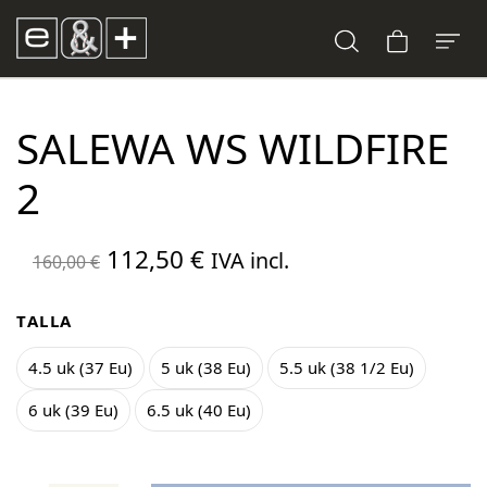
SALEWA WS WILDFIRE
2
El
El
112,50
€
IVA incl.
160,00
€
precio
precio
original
actual
TALLA
era:
es:
4.5 uk (37 Eu)
5 uk (38 Eu)
5.5 uk (38 1/2 Eu)
160,00 €.
112,50 €.
6 uk (39 Eu)
6.5 uk (40 Eu)