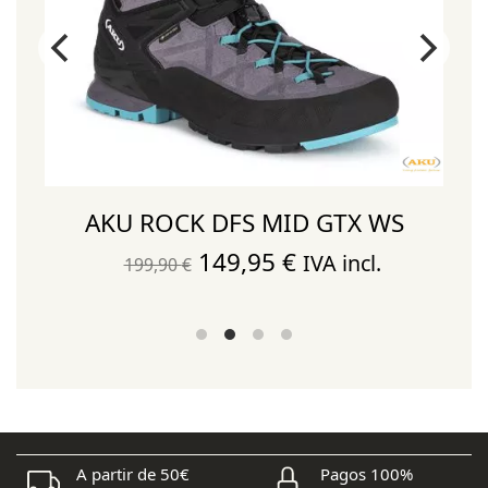
AKU ROCK DFS MID GTX WS
El
El
149,95
€
IVA incl.
199,90
€
precio
precio
original
actual
era:
es:
199,90 €.
149,95 €.
A partir de 50€
Pagos 100%