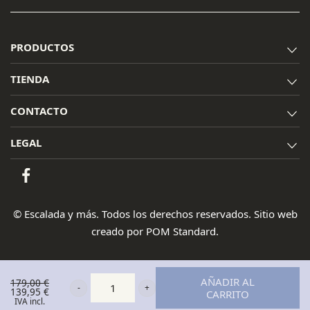
PRODUCTOS
TIENDA
CONTACTO
LEGAL
© Escalada y más. Todos los derechos reservados. Sitio web
creado por
POM Standard
.
AÑADIR AL
179,00
€
El
139,95
€
CARRITO
Scarpa
El
precio
IVA incl.
precio
original