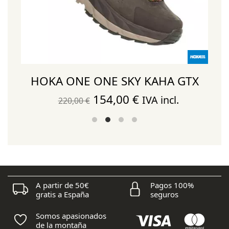
HOKA ONE ONE SKY KAHA GTX
El
El
154,00
€
IVA incl.
220,00
€
precio
precio
original
actual
era:
es:
220,00 €.
154,00 €.
A partir de 50€
Pagos 100%
gratis a España
seguros
Somos apasionados
de la montaña