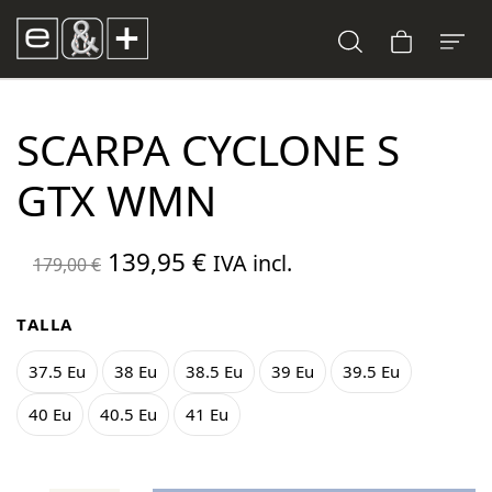
SCARPA CYCLONE S
GTX WMN
El
El
139,95
€
IVA incl.
179,00
€
precio
precio
original
actual
TALLA
era:
es:
37.5 Eu
38 Eu
38.5 Eu
39 Eu
39.5 Eu
179,00 €.
139,95 €.
40 Eu
40.5 Eu
41 Eu