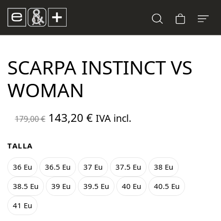
SCARPA INSTINCT VS
WOMAN
El
El
143,20
€
IVA incl.
179,00
€
precio
precio
original
actual
TALLA
era:
es:
36 Eu
36.5 Eu
37 Eu
37.5 Eu
38 Eu
179,00 €.
143,20 €.
38.5 Eu
39 Eu
39.5 Eu
40 Eu
40.5 Eu
41 Eu