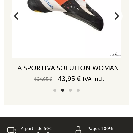
LA SPORTIVA SOLUTION WOMAN
El
El
143,95
€
IVA incl.
164,95
€
precio
precio
original
actual
era:
es:
164,95 €.
143,95 €.
A partir de 50€
Pagos 100%