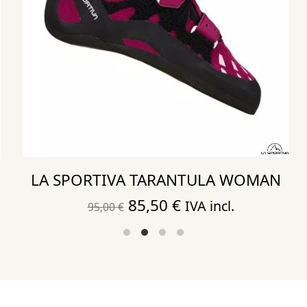
LA SPORTIVA TARANTULA WOMAN
El
El
85,50
€
IVA incl.
95,00
€
precio
precio
original
actual
era:
es:
95,00 €.
85,50 €.