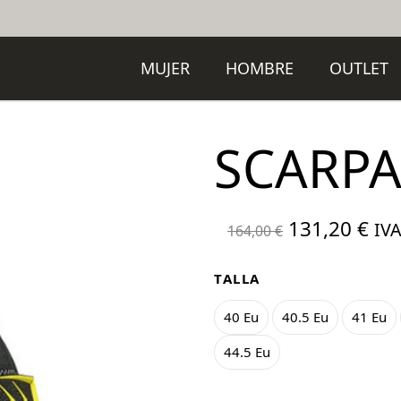
MUJER
HOMBRE
OUTLET
SCARPA
El
El
131,20
€
IVA
164,00
€
precio
pre
original
act
TALLA
era:
es:
40 Eu
40.5 Eu
41 Eu
164,00 €.
131
44.5 Eu