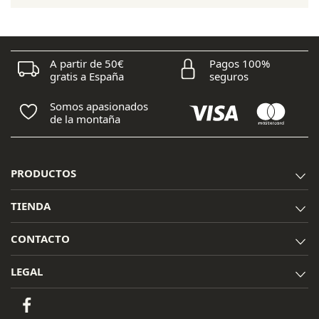
era:
es:
139,00 €.
108,95 €.
A partir de 50€
Pagos 100%
gratis a España
seguros
Somos apasionados
de la montaña
PRODUCTOS
TIENDA
CONTACTO
LEGAL