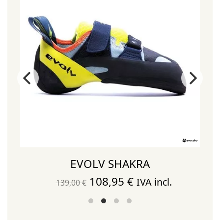
EVOLV SHAKRA
El
El
108,95
€
IVA incl.
139,00
€
precio
precio
original
actual