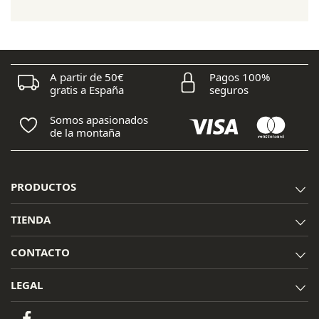
era:
es:
60,00 €.
51,00 €.
A partir de 50€
Pagos 100%
gratis a España
seguros
Somos apasionados
de la montaña
PRODUCTOS
TIENDA
CONTACTO
LEGAL