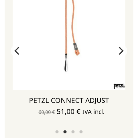
S
PETZL CONNECT ADJUST
El
El
51,00
€
IVA incl.
60,00
€
precio
precio
original
actual