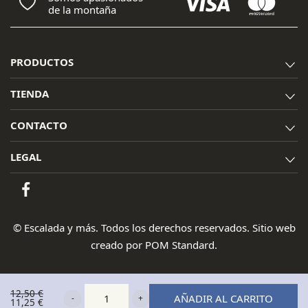
de la montaña
PRODUCTOS
TIENDA
CONTACTO
LEGAL
© Escalada y más. Todos los derechos reservados. Sitio web
creado por
POM Standard
.
12,50
€
AÑADIR AL CARRITO
El
11,25
€
Tatonka