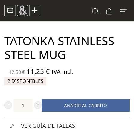
TATONKA STAINLESS
STEEL MUG
El
El
11,25
€
IVA incl.
12,50
€
precio
precio
2 DISPONIBLES
original
actual
era:
es:
AÑADIR AL CARRITO
12,50 €.
11,25 €.
Tatonka
Stainless
VER
GUÍA DE TALLAS
Steel
Mug