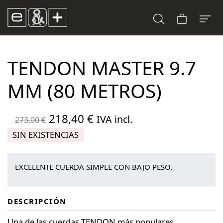
TENDON MASTER 9.7
MM (80 METROS)
El
El
218,40
€
IVA incl.
273,00
€
precio
precio
SIN EXISTENCIAS
original
actual
era:
es:
EXCELENTE CUERDA SIMPLE CON BAJO PESO.
273,00 €.
218,40 €.
DESCRIPCIÓN
Una de las cuerdas TENDON más populares.