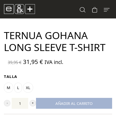
TERNUA GOHANA
LONG SLEEVE T-SHIRT
El
El
31,95
€
IVA incl.
39,95
€
precio
precio
original
actual
TALLA
era:
es:
M
L
XL
39,95 €.
31,95 €.
AÑADIR AL CARRITO
Ternua
Gohana