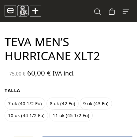
TEVA MEN’S
HURRICANE XLT2
El
El
60,00
€
IVA incl.
75,00
€
precio
precio
original
actual
TALLA
era:
es:
7 uk (40 1/2 Eu)
8 uk (42 Eu)
9 uk (43 Eu)
75,00 €.
60,00 €.
10 uk (44 1/2 Eu)
11 uk (45 1/2 Eu)