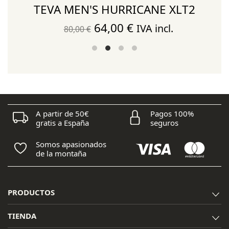
TEVA MEN'S HURRICANE XLT2
El
El
64,00
€
IVA incl.
80,00
€
precio
precio
original
actual
era:
es:
80,00 €.
64,00 €.
A partir de 50€
Pagos 100%
gratis a España
seguros
Somos apasionados
de la montaña
PRODUCTOS
TIENDA