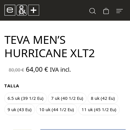
TEVA MEN’S
HURRICANE XLT2
El
El
64,00
€
IVA incl.
80,00
€
precio
precio
original
actual
TALLA
era:
es:
6.5 uk (39 1/2 Eu)
7 uk (40 1/2 Eu)
8 uk (42 Eu)
80,00 €.
64,00 €.
9 uk (43 Eu)
10 uk (44 1/2 Eu)
11 uk (45 1/2 Eu)