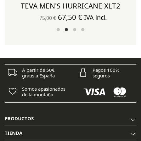
TEVA MEN'S HURRICANE XLT2
El
El
67,50
€
IVA incl.
75,00
€
precio
precio
original
actual
era:
es:
75,00 €.
67,50 €.
A partir de 50€
Pagos 100%
gratis a España
seguros
Somos apasionados
de la montaña
PRODUCTOS
TIENDA