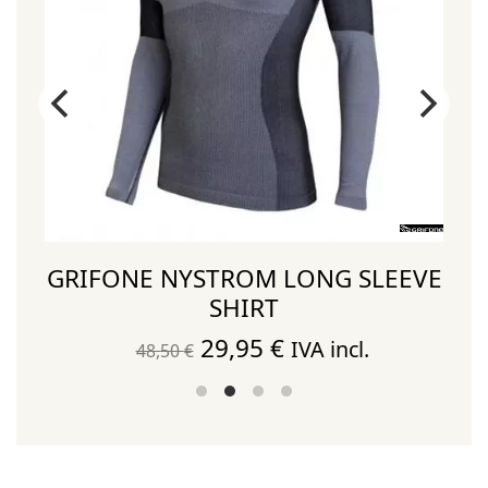
GRIFONE NYSTROM LONG SLEEVE
SHIRT
El
El
29,95
€
IVA incl.
48,50
€
precio
precio
original
actual
era:
es:
48,50 €.
29,95 €.