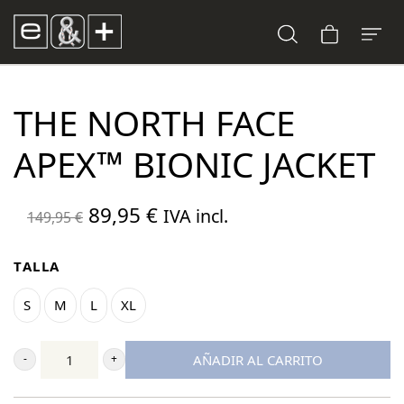
THE NORTH FACE
APEX™ BIONIC JACKET
El
El
89,95
€
IVA incl.
149,95
€
precio
precio
original
actual
TALLA
era:
es:
S
M
L
XL
149,95 €.
89,95 €.
AÑADIR AL CARRITO
The
North