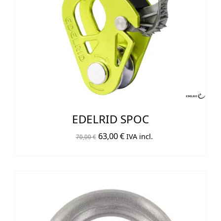
EDELRID SPOC
El
El
63,00
€
IVA incl.
70,00
€
precio
precio
original
actual
era:
es:
70,00 €.
63,00 €.