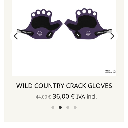
WILD COUNTRY CRACK GLOVES
El
El
36,00
€
IVA incl.
44,00
€
precio
precio
original
actual
era:
es: