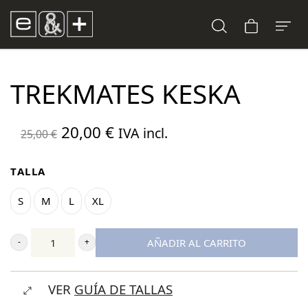
TREKMATES KESKA
El
El
20,00
€
IVA incl.
25,00
€
precio
precio
original
actual
TALLA
era:
es:
S
M
L
XL
25,00 €.
20,00 €.
AÑADIR AL CARRITO
Trekmates
Keska
VER
GUÍA DE TALLAS
cantidad