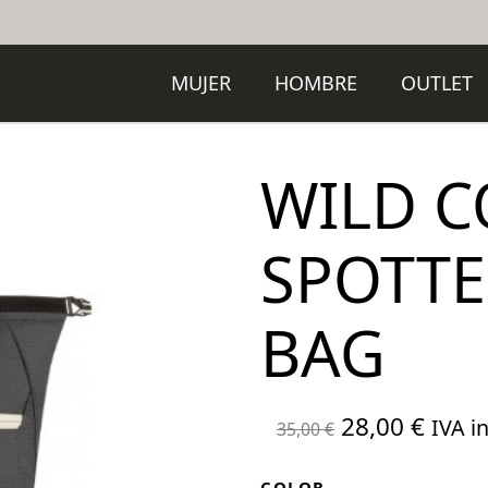
MUJER
HOMBRE
OUTLET
WILD 
SPOTTE
BAG
El
El
28,00
€
IVA in
35,00
€
precio
preci
COLOR