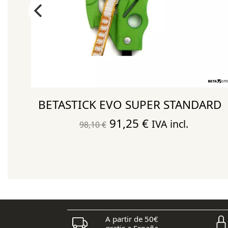
BETASTICK EVO SUPER STANDARD
El
El
91,25
€
IVA incl.
98,10
€
precio
precio
original
actual
era:
es:
98,10 €.
91,25 €.
A partir de 50€