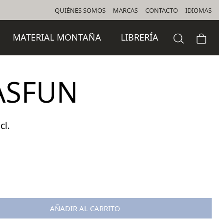
QUIÉNES SOMOS
MARCAS
CONTACTO
IDIOMAS
MATERIAL MONTAÑA
LIBRERÍA
ASFUN
cl.
o
l
 €.
AÑADIR AL CARRITO