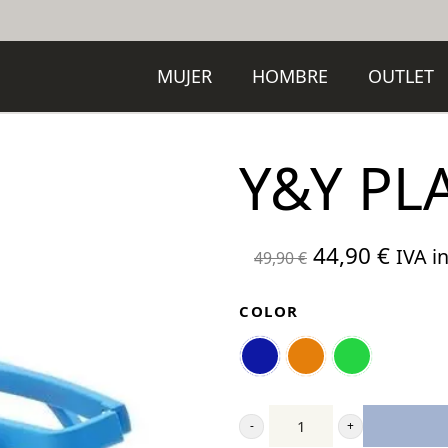
MUJER
HOMBRE
OUTLET
Y&Y PL
El
El
44,90
€
IVA in
49,90
€
precio
preci
original
actua
COLOR
era:
es:
49,90 €.
44,90
Y&Y