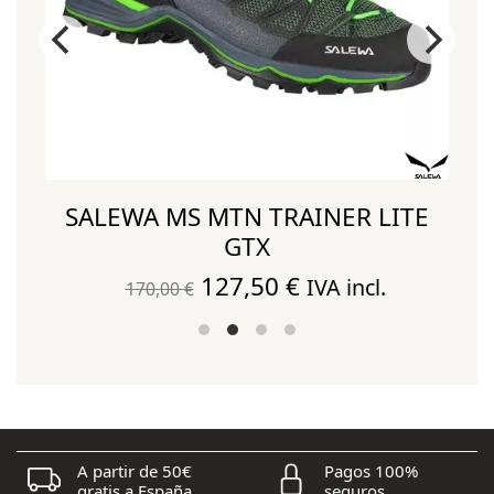
SALEWA MS MTN TRAINER LITE
GTX
El
El
127,50
€
IVA incl.
170,00
€
precio
precio
original
actual
era:
es:
170,00 €.
127,50 €.
A partir de 50€
Pagos 100%
gratis a España
seguros