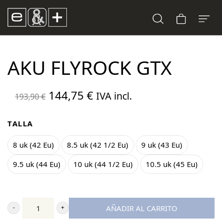
AKU FLYROCK GTX
El
El
144,75
€
IVA incl.
193,90
€
precio
precio
original
actual
TALLA
era:
es:
8 uk (42 Eu)
8.5 uk (42 1/2 Eu)
9 uk (43 Eu)
193,90 €.
144,75 €.
9.5 uk (44 Eu)
10 uk (44 1/2 Eu)
10.5 uk (45 Eu)
AÑADIR AL CARRITO
Aku