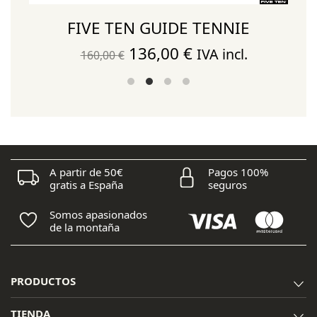
FIVE TEN GUIDE TENNIE
El
El
136,00
€
IVA incl.
160,00
€
precio
precio
original
actual
era:
es:
160,00 €.
136,00 €.
A partir de 50€
Pagos 100%
gratis a España
seguros
Somos apasionados
de la montaña
PRODUCTOS
TIENDA