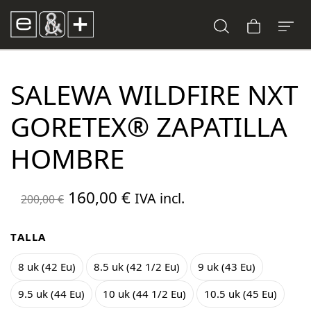
SALEWA WILDFIRE NXT
GORETEX® ZAPATILLA
HOMBRE
El
El
160,00
€
IVA incl.
200,00
€
precio
precio
original
actual
TALLA
era:
es:
8 uk (42 Eu)
8.5 uk (42 1/2 Eu)
9 uk (43 Eu)
200,00 €.
160,00 €.
9.5 uk (44 Eu)
10 uk (44 1/2 Eu)
10.5 uk (45 Eu)