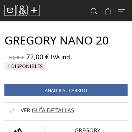
GREGORY NANO 20
El
El
72,00
€
IVA incl.
80,00
€
precio
precio
1 DISPONIBLES
original
actual
era:
es:
AÑADIR AL CARRITO
80,00 €.
72,00 €.
VER
GUÍA DE TALLAS
GREGORY