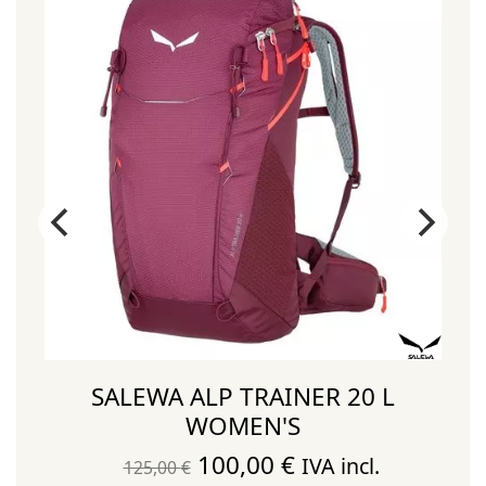
SALEWA ALP TRAINER 20 L
WOMEN'S
El
El
100,00
€
IVA incl.
125,00
€