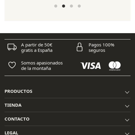
precio
precio
original
actual
era:
es:
125,00 €.
100,00 €.
A partir de 50€
Pagos 100%
gratis a España
seguros
Somos apasionados
de la montaña
PRODUCTOS
TIENDA
CONTACTO
LEGAL