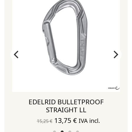
EDELRID BULLETPROOF
STRAIGHT LL
El
El
13,75
€
IVA incl.
15,25
€
precio
precio