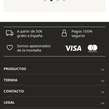
original
actual
era:
es:
15,25 €.
13,75 €.
A partir de 50€
Pagos 100%
gratis a España
seguros
Somos apasionados
de la montaña
PRODUCTOS
TIENDA
CONTACTO
LEGAL