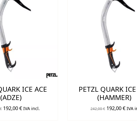
QUARK ICE ACE
PETZL QUARK ICE
(ADZE)
(HAMMER)
El
El
El
El
192,00
€
192,00
€
IVA incl.
IVA i
€
242,00
€
precio
precio
precio
prec
original
actual
original
actua
era:
es:
era:
es: