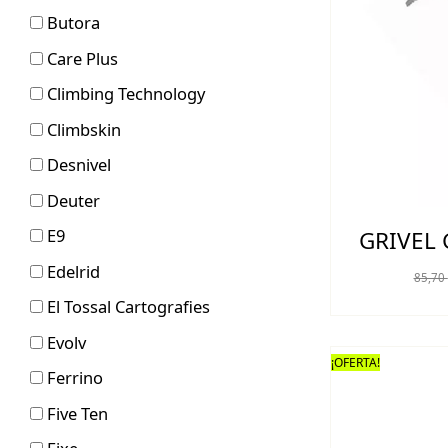
Butora
Care Plus
Climbing Technology
Climbskin
Desnivel
Deuter
E9
GRIVEL 
Edelrid
85,70
El Tossal Cartografies
Evolv
¡OFERTA!
Ferrino
Five Ten