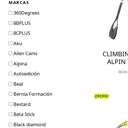
MARCAS
360Degrees
8BPLUS
8CPLUS
Aku
CLIMBI
Alien Cams
ALPIN 
Alpina
98,55
Autoedición
Beal
Bernia Formación
¡OFERTA!
Bestard
Beta Stick
Black diamond