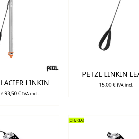
PETZL LINKIN LE
LACIER LINKIN
15,00
€
IVA incl.
El
El
93,50
€
IVA incl.
0
€
precio
precio
original
actual
era:
es:
¡OFERTA!
110,00 €.
93,50 €.