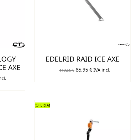
LOGY
EDELRID RAID ICE AXE
CE AXE
El
El
85,95
€
IVA incl.
118,55
€
precio
precio
ncl.
io
original
actual
l
era:
es:
118,55 €.
85,95 €.
¡OFERTA!
5 €.