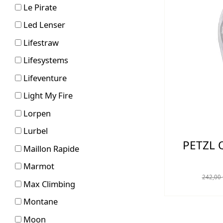
Le Pirate
Led Lenser
Lifestraw
Lifesystems
Lifeventure
Light My Fire
Lorpen
Lurbel
PETZL 
Maillon Rapide
Marmot
242,00
Max Climbing
Montane
Moon