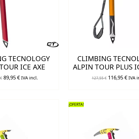
NG TECNOLOGY
CLIMBING TECNO
TOUR ICE AXE
ALPIN TOUR PLUS I
El
El
El
El
89,95
€
116,95
€
IVA incl.
IVA i
€
127,55
€
precio
precio
precio
prec
original
actual
original
actua
era:
es:
era:
es:
¡OFERTA!
98,55 €.
89,95 €.
127,55 €.
116,9