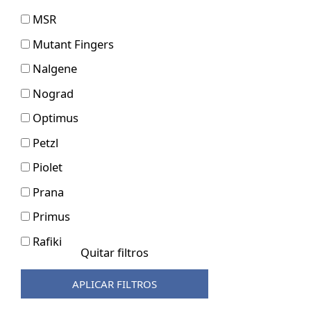
MSR
Mutant Fingers
Nalgene
Nograd
Optimus
Petzl
Piolet
Prana
Primus
Rafiki
Quitar filtros
Raumer
APLICAR FILTROS
Robens