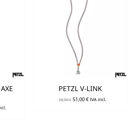
 AXE
PETZL V-LINK
El
El
51,00
€
IVA incl.
58,00
€
precio
precio
ncl.
io
original
actual
l
era:
es:
58,00 €.
51,00 €.