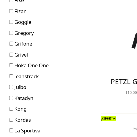
Fixe
Fizan
Goggle
Gregory
Grifone
Grivel
Hoka One One
Jeanstrack
PETZL G
Julbo
110,0
Katadyn
Kong
¡OFERTA!
Kordas
La Sportiva