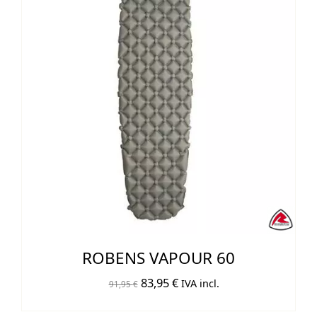
ROBENS VAPOUR 60
El
El
83,95
€
IVA incl.
91,95
€
precio
precio