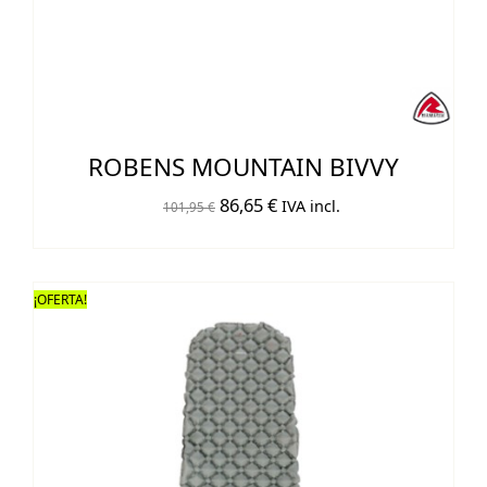
ROBENS MOUNTAIN BIVVY
El
El
86,65
€
IVA incl.
101,95
€
precio
precio
original
actual
era:
es:
¡OFERTA!
101,95 €.
86,65 €.