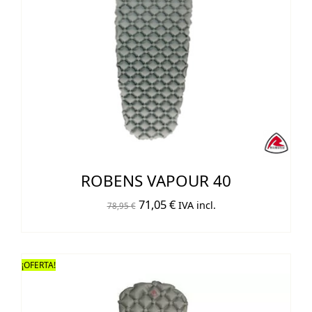
ROBENS VAPOUR 40
El
El
71,05
€
IVA incl.
78,95
€
precio
precio
original
actual
era:
es:
¡OFERTA!
78,95 €.
71,05 €.