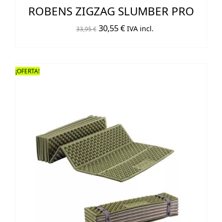
ROBENS ZIGZAG SLUMBER PRO
El
El
30,55
€
IVA incl.
33,95
€
precio
precio
original
actual
era:
es:
¡OFERTA!
33,95 €.
30,55 €.