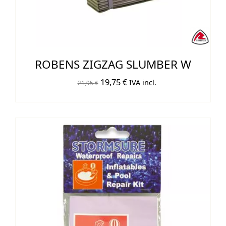
ROBENS ZIGZAG SLUMBER W
El
El
19,75
€
IVA incl.
21,95
€
precio
precio
original
actual
era:
es:
21,95 €.
19,75 €.