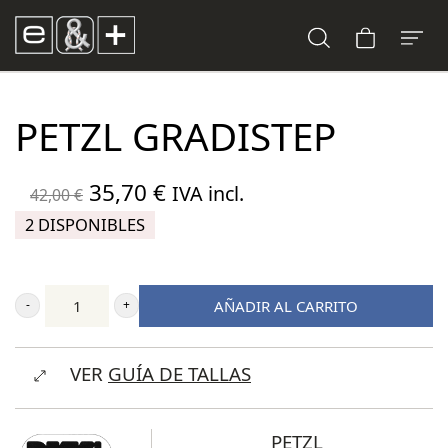
PETZL GRADISTEP
El
El
35,70
€
IVA incl.
42,00
€
precio
precio
2 DISPONIBLES
original
actual
era:
es:
AÑADIR AL CARRITO
42,00 €.
35,70 €.
Petzl
Gradistep
VER
GUÍA DE TALLAS
cantidad
PETZL