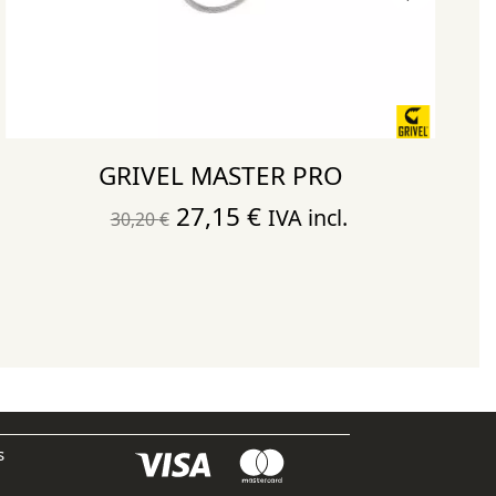
GRIVEL MASTER PRO
El
El
27,15
€
IVA incl.
30,20
€
precio
precio
original
actual
era:
es:
30,20 €.
27,15 €.
s