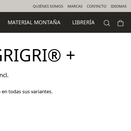
QUIÉNES SOMOS
MARCAS
CONTACTO
IDIOMAS
MATERIAL MONTAÑA
LIBRERÍA
GRIGRI® +
ncl.
io
al
 en todas sus variantes.
5 €.