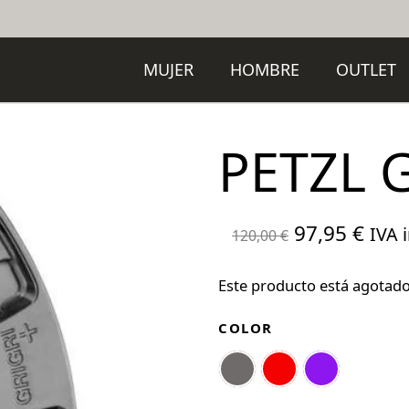
MUJER
HOMBRE
OUTLET
PETZL 
El
El
97,95
€
IVA i
120,00
€
precio
prec
original
actu
Este producto está agotado
era:
es:
COLOR
120,00 €.
97,9