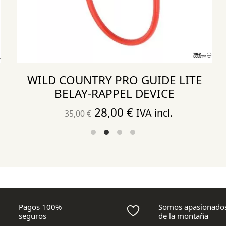
WILD COUNTRY PRO GUIDE LITE
BELAY-RAPPEL DEVICE
El
El
28,00
€
IVA incl.
35,00
€
precio
precio
original
actual
era:
es:
35,00 €.
28,00 €.
Pagos 100%
Somos apasionado
seguros
de la montaña