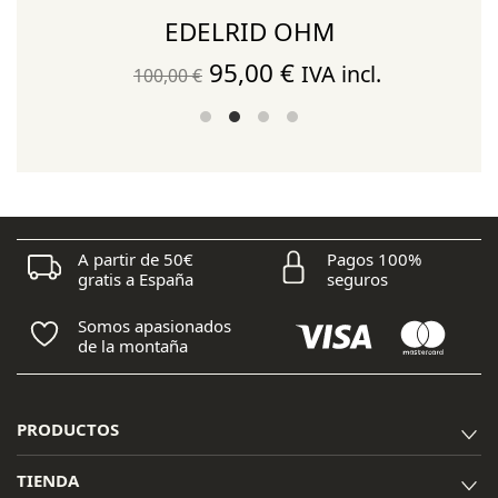
EDELRID OHM
El
El
95,00
€
IVA incl.
100,00
€
precio
precio
original
actual
era:
es:
100,00 €.
95,00 €.
A partir de 50€
Pagos 100%
gratis a España
seguros
Somos apasionados
de la montaña
PRODUCTOS
TIENDA