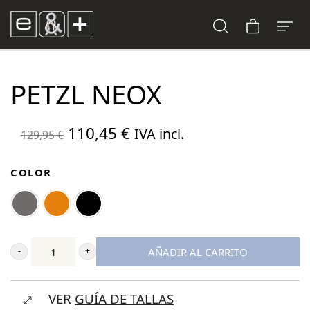
PETZL NEOX
El
El
110,45
€
IVA incl.
129,95
€
precio
precio
original
actual
COLOR
era:
es:
129,95 €.
110,45 €.
AÑADIR AL CARRITO
Petzl
Neox
VER
GUÍA DE TALLAS
cantidad