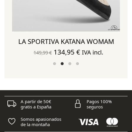
LA SPORTIVA KATANA WOMAM
El
El
134,95
€
IVA incl.
149,99
€
precio
precio
original
actual
era:
es:
149,99 €.
134,95 €.
A partir de 50€
Pagos 100%
gratis a España
seguros
Somos apasionados
de la montaña