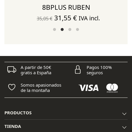
8BPLUS RUBEN
El
El
31,55
€
IVA incl.
35,05
€
precio
precio
original
actual
era:
es:
35,05 €.
31,55 €.
A partir de 50€
Pagos 100%
gratis a España
seguros
Somos apasionados
de la montaña
PRODUCTOS
TIENDA