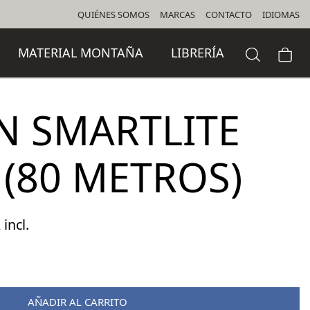
QUIÉNES SOMOS
MARCAS
CONTACTO
IDIOMAS
MATERIAL MONTAÑA
LIBRERÍA
 SMARTLITE
 (80 METROS)
 incl.
cio
ual
AÑADIR AL CARRITO
,30 €.