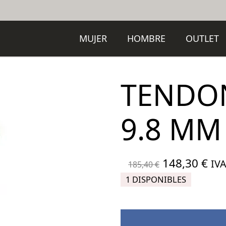
MUJER
HOMBRE
OUTLET
TENDON
9.8 MM
El
El
148,30
€
IVA
185,40
€
precio
pre
1 DISPONIBLES
original
act
era:
es:
185,40 €.
148