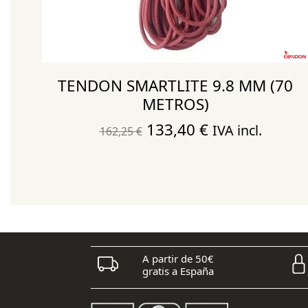
0
TENDON SMARTLITE 9.8 MM (70
METROS)
El
El
133,40
€
IVA incl.
162,25
€
precio
precio
original
actual
era:
es:
162,25 €.
133,40 €.
A partir de 50€
gratis a España