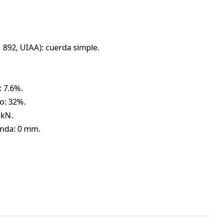
 892, UIAA): cuerda simple.
: 7.6%.
o: 32%.
 kN.
unda: 0 mm.