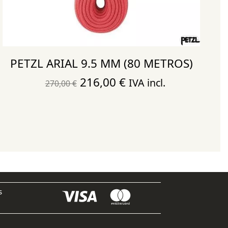
PETZL ARIAL 9.5 MM (80 METROS)
El
El
216,00
€
IVA incl.
270,00
€
precio
precio
original
actual
era:
es:
270,00 €.
216,00 €.
s