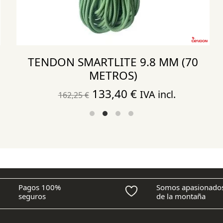
TENDON SMARTLITE 9.8 MM (70
METROS)
El
El
133,40
€
IVA incl.
162,25
€
precio
precio
original
actual
era:
es:
162,25 €.
133,40 €.
Pagos 100%
Somos apasionado
seguros
de la montaña